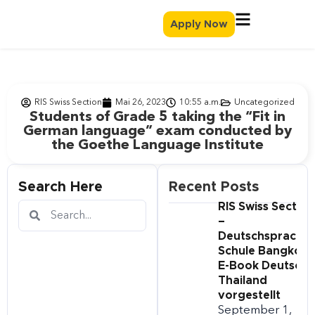
Apply Now
RIS Swiss Section
Mai 26, 2023
10:55 a.m.
Uncategorized
Students of Grade 5 taking the “Fit in
German language” exam conducted by
the Goethe Language Institute
Search Here
Recent Posts
RIS Swiss Section
–
Deutschsprachig
Schule Bangkok i
E-Book Deutsch i
Thailand
vorgestellt
September 1,