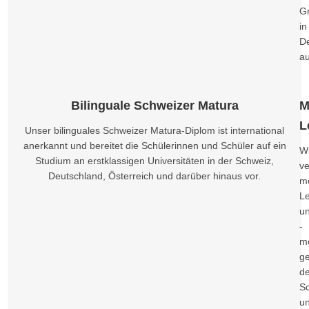
G
in
D
a
Bilinguale Schweizer Matura
M
L
Unser bilinguales Schweizer Matura-Diplom ist international
anerkannt und bereitet die Schülerinnen und Schüler auf ein
Wi
Studium an erstklassigen Universitäten in der Schweiz,
v
Deutschland, Österreich und darüber hinaus vor.
m
Le
u
-
m
g
d
S
u