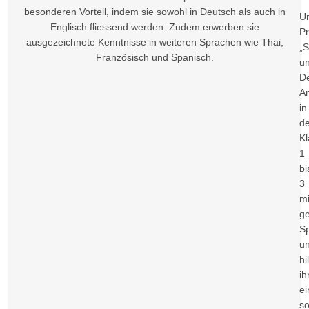
besonderen Vorteil, indem sie sowohl in Deutsch als auch in
U
Englisch fliessend werden. Zudem erwerben sie
P
ausgezeichnete Kenntnisse in weiteren Sprachen wie Thai,
„S
Französisch und Spanisch.
un
D
A
in
d
K
1
bi
3
mi
ge
Sp
u
hil
ih
ei
so