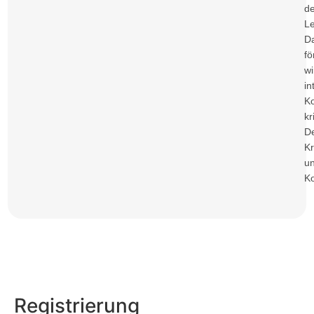
d
Le
D
fö
wi
in
K
kr
D
Kr
u
K
Registrierung