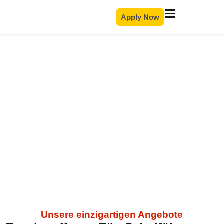
Apply Now
Tag der offenen Tür &
Schultour
Unsere einzigartigen Angebote