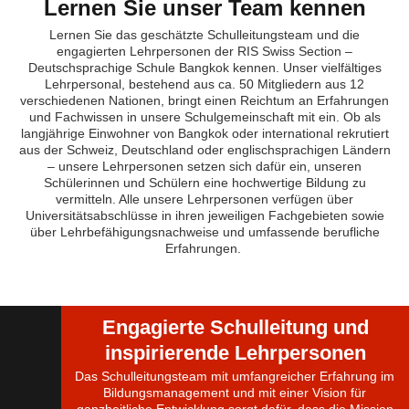
Lernen Sie unser Team kennen
Lernen Sie das geschätzte Schulleitungsteam und
d
ie
engagierten Lehrpersonen
der RIS Swiss
S
ection
–
Deutschsprachige Schule Bangkok kennen. Unser vielfältiges
Lehrpersonal, bestehend aus ca. 50 Mitgliedern aus 12
verschiedenen Nationen, bringt einen Reichtum an Erfahrungen
und Fachwissen in unsere Schulgemeinschaft mit ein. Ob als
langjährige Einwohner von Bangkok oder international rekrutiert
aus der Schweiz, Deutschland oder englischsprachigen Ländern
– unsere Lehrpersonen setzen sich dafür ein, unseren
Schülerinnen und Schülern eine hochwertige Bildung zu
vermitteln. Alle unsere Lehrpersonen verfügen über
Universitätsabschlüsse in ihren jeweiligen Fachgebieten sowie
über Lehrbefähigungsnachweise und umfassende berufliche
Erfahrungen.
Engagierte Schulleitung und
inspirierende Lehrpersonen
Das Schulleitungsteam mit umfangreicher Erfahrung im
Bildungsmanagement und mit einer Vision für