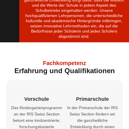
ganzheitliche Entwicklung sorgt dafür, dass die Mission
und die Werte der Schule in jedem Aspekt des
Schulbetriebs eingehalten werden. Unsere
hochqualifizierten Lehrpersonen, die unterschiedliche
kulturelle und akademische Hintergründe mitbringen,
setzen innovative Lehrmethoden ein, die auf die
Bedürfnisse jeder Schülerin und jedes Schülers
abgestimmt sind.
Fachkompetenz
Erfahrung und Qualifikationen
Vorschule
Primarschule
Das Kindergartenprogramm
In der Primarschule der RIS
an der RIS Swiss Section
Swiss Section fördern wir
betont eine kindzentrierte,
die ganzheitliche
forschungsbasierte
Entwicklung durch einen